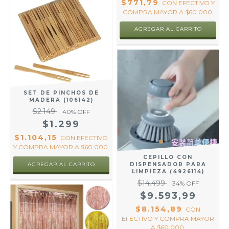
$771,79
CON
EFECTIVO Y
COMPRA MAYOR A $60.000.
SET DE PINCHOS DE
MADERA (106142)
$2.149
40
% OFF
$1.299
$1.104,15
CON
EFECTIVO
Y COMPRA MAYOR A $60.000.
CEPILLO CON
DISPENSADOR PARA
LIMPIEZA (4926114)
$14.499
34
% OFF
$9.593,99
$8.154,89
CON
EFECTIVO Y COMPRA MAYOR
A $60.000.