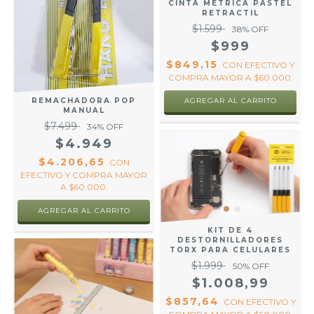
CINTA METRICA PASTEL
RETRACTIL
$1.599
38
% OFF
$999
$849,15
CON
EFECTIVO Y
COMPRA MAYOR A $60.000.
AGREGAR AL CARRITO
REMACHADORA POP
MANUAL
$7.499
34
% OFF
$4.949
$4.206,65
CON
EFECTIVO Y COMPRA MAYOR
A $60.000.
KIT DE 4
DESTORNILLADORES
TORX PARA CELULARES
$1.999
50
% OFF
$1.008,99
$857,64
CON
EFECTIVO Y