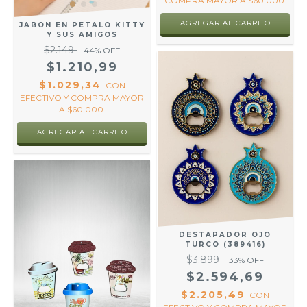
COMPRA MAYOR A $60.000.
JABON EN PETALO KITTY
Y SUS AMIGOS
$2.149
44
% OFF
$1.210,99
$1.029,34
CON
EFECTIVO Y COMPRA MAYOR
A $60.000.
DESTAPADOR OJO
TURCO (389416)
$3.899
33
% OFF
$2.594,69
$2.205,49
CON