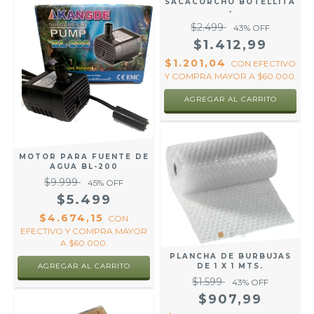
SACACORCHO BOTELLITA
-
$2.499
43
% OFF
$1.412,99
$1.201,04
CON
EFECTIVO
Y COMPRA MAYOR A $60.000.
MOTOR PARA FUENTE DE
AGUA BL-200
$9.999
45
% OFF
$5.499
$4.674,15
CON
EFECTIVO Y COMPRA MAYOR
A $60.000.
PLANCHA DE BURBUJAS
DE 1 X 1 MTS.
$1.599
43
% OFF
$907,99