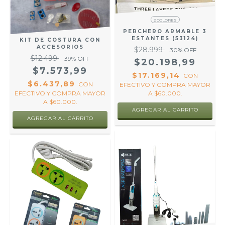
2 COLORES
PERCHERO ARMABLE 3
ESTANTES (53124)
KIT DE COSTURA CON
ACCESORIOS
$28.999
30
% OFF
$12.499
39
% OFF
$20.198,99
$7.573,99
$17.169,14
CON
$6.437,89
CON
EFECTIVO Y COMPRA MAYOR
EFECTIVO Y COMPRA MAYOR
A $60.000.
A $60.000.
AGREGAR AL CARRITO