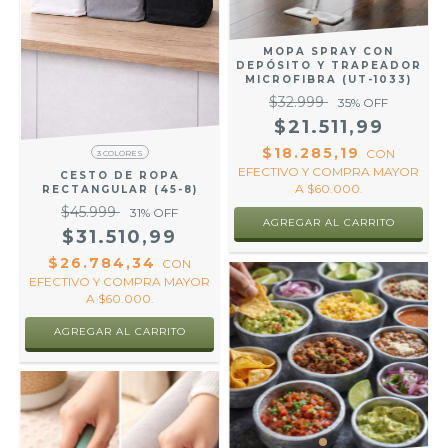
MOPA SPRAY CON
DEPÓSITO Y TRAPEADOR
MICROFIBRA (UT-1033)
$32.999
35
% OFF
$21.511,99
$18.285,19
CON
3 COLORES
EFECTIVO Y COMPRA MAYOR
CESTO DE ROPA
A $60.000.
RECTANGULAR (45-8)
$45.999
31
% OFF
$31.510,99
$26.784,34
CON
EFECTIVO Y COMPRA MAYOR
A $60.000.
AGREGAR AL CARRITO