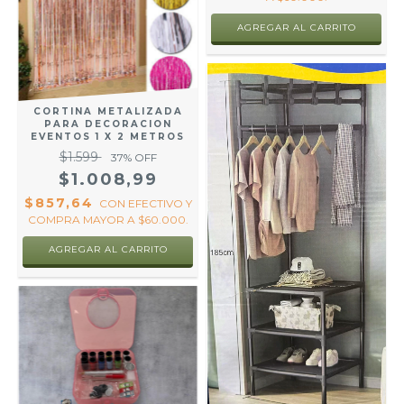
CORTINA METALIZADA
PARA DECORACION
EVENTOS 1 X 2 METROS
$1.599
37
% OFF
$1.008,99
$857,64
CON
EFECTIVO Y
COMPRA MAYOR A $60.000.
AGREGAR AL CARRITO