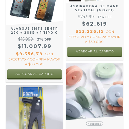
ASPIRADORA DE MANO
VERTICAL (MOP01)
$74.999
17
% OFF
$62.619
ALARGUE 2MTS 2ENTR
$53.226,15
CON
220 + 2USB + 1 TIPO C
EFECTIVO Y COMPRA MAYOR
$15.999
31
% OFF
A $60.000.
$11.007,99
$9.356,79
CON
EFECTIVO Y COMPRA MAYOR
A $60.000.
4 COLORES