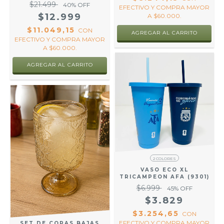
$21.499
40
% OFF
EFECTIVO Y COMPRA MAYOR
$12.999
A $60.000.
$11.049,15
CON
EFECTIVO Y COMPRA MAYOR
A $60.000.
2 COLORES
VASO ECO XL
TRICAMPEON AFA (9301)
$6.999
45
% OFF
$3.829
$3.254,65
CON
EFECTIVO Y COMPRA MAYOR
SET DE COPAS BAJAS