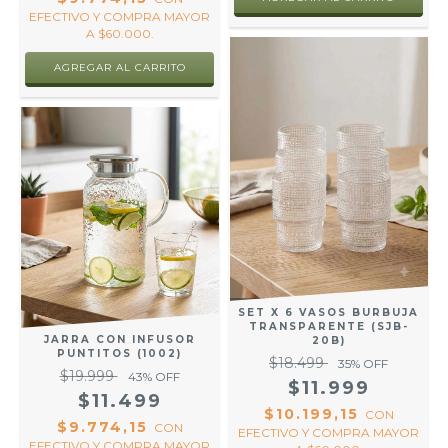
EFECTIVO Y COMPRA MAYOR
A $60.000.
SET X 6 VASOS BURBUJA
TRANSPARENTE (SJB-
JARRA CON INFUSOR
20B)
PUNTITOS (1002)
$18.499
35
% OFF
$19.999
43
% OFF
$11.999
$11.499
$10.199,15
CON
$9.774,15
CON
EFECTIVO Y COMPRA MAYOR
EFECTIVO Y COMPRA MAYOR