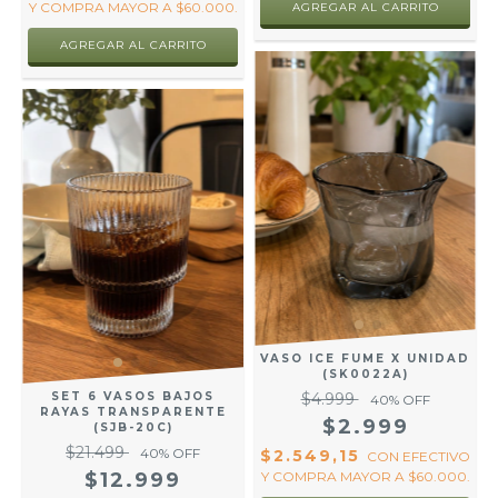
Y COMPRA MAYOR A $60.000.
VASO ICE FUME X UNIDAD
(SK0022A)
SET 6 VASOS BAJOS
$4.999
40
% OFF
RAYAS TRANSPARENTE
$2.999
(SJB-20C)
$21.499
40
% OFF
$2.549,15
CON
EFECTIVO
$12.999
Y COMPRA MAYOR A $60.000.