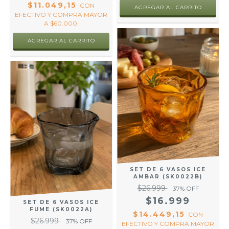
$11.049,15
CON
EFECTIVO Y COMPRA MAYOR
A $60.000.
SET DE 6 VASOS ICE
AMBAR (SK0022B)
$26.999
37
% OFF
$16.999
SET DE 6 VASOS ICE
FUME (SK0022A)
$14.449,15
CON
$26.999
37
% OFF
EFECTIVO Y COMPRA MAYOR