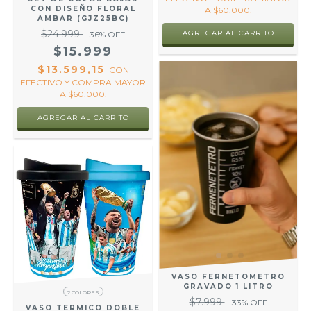
CON DISEÑO FLORAL
A $60.000.
AMBAR (GJZ25BC)
$24.999
AGREGAR AL CARRITO
36
% OFF
$15.999
$13.599,15
CON
EFECTIVO Y COMPRA MAYOR
A $60.000.
VASO FERNETOMETRO
GRAVADO 1 LITRO
2 COLORES
$7.999
33
% OFF
VASO TERMICO DOBLE