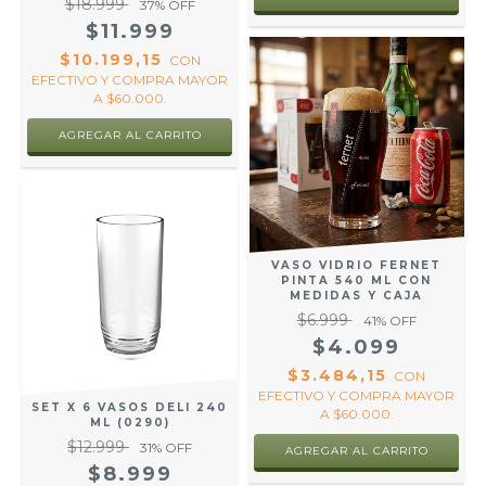
$18.999
37
% OFF
$11.999
$10.199,15
CON
EFECTIVO Y COMPRA MAYOR
A $60.000.
VASO VIDRIO FERNET
PINTA 540 ML CON
MEDIDAS Y CAJA
$6.999
41
% OFF
$4.099
$3.484,15
CON
EFECTIVO Y COMPRA MAYOR
SET X 6 VASOS DELI 240
A $60.000.
ML (0290)
$12.999
31
% OFF
$8.999