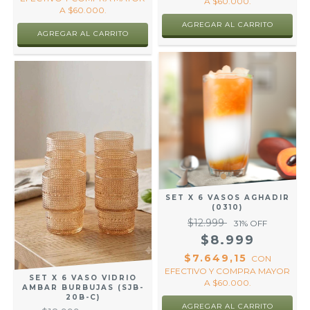
A $60.000.
A $60.000.
SET X 6 VASOS AGHADIR
(0310)
$12.999
31
% OFF
$8.999
$7.649,15
CON
EFECTIVO Y COMPRA MAYOR
SET X 6 VASO VIDRIO
A $60.000.
AMBAR BURBUJAS (SJB-
20B-C)