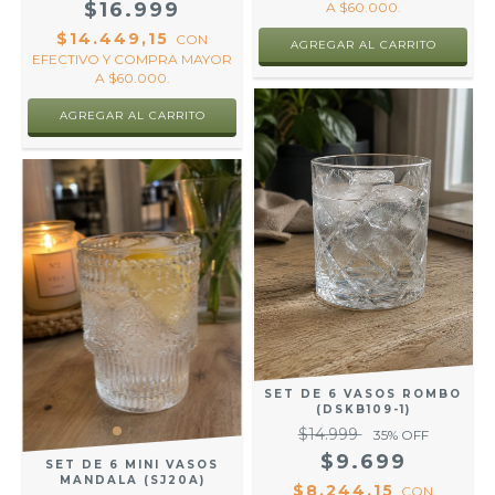
$16.999
A $60.000.
$14.449,15
CON
EFECTIVO Y COMPRA MAYOR
A $60.000.
SET DE 6 VASOS ROMBO
(DSKB109-1)
$14.999
35
% OFF
$9.699
SET DE 6 MINI VASOS
MANDALA (SJ20A)
$8.244,15
CON