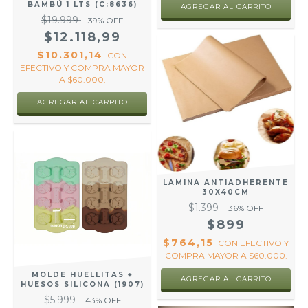
BAMBÚ 1 LTS (C:8636)
AGREGAR AL CARRITO
$19.999
39
% OFF
$12.118,99
$10.301,14
CON
EFECTIVO Y COMPRA MAYOR
A $60.000.
AGREGAR AL CARRITO
LAMINA ANTIADHERENTE
30X40CM
$1.399
36
% OFF
$899
$764,15
CON
EFECTIVO Y
COMPRA MAYOR A $60.000.
MOLDE HUELLITAS +
HUESOS SILICONA (1907)
$5.999
43
% OFF