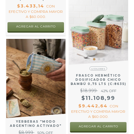
$3.433,14
CON
EFECTIVO Y COMPRA MAYOR
A $60.000.
AGREGAR AL CARRITO
4 COLORES
FRASCO HERMÉTICO
DOSIFICADOR CHICO
BAMBÚ 0,75 LTS (C:8635)
$18.999
42
% OFF
$11.108,99
$9.442,64
CON
EFECTIVO Y COMPRA MAYOR
A $60.000.
YERBERAS "MODO
ARGENTINO ACTIVADO"
AGREGAR AL CARRITO
$8.999
50
% OFF