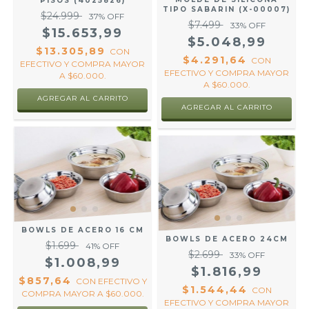
PISOS (4025826)
TIPO SABARIN (X-00007)
$24.999
37
% OFF
$7.499
33
% OFF
$15.653,99
$5.048,99
$13.305,89
CON
$4.291,64
CON
EFECTIVO Y COMPRA MAYOR
EFECTIVO Y COMPRA MAYOR
A $60.000.
A $60.000.
BOWLS DE ACERO 16 CM
BOWLS DE ACERO 24CM
$1.699
41
% OFF
$2.699
33
% OFF
$1.008,99
$1.816,99
$857,64
CON
EFECTIVO Y
$1.544,44
CON
COMPRA MAYOR A $60.000.
EFECTIVO Y COMPRA MAYOR