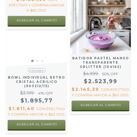
EFECTIVO Y COMPRA MAYOR
A $60.000.
BATIDOR PASTEL MANGO
TRANSPARENTE
GRLITTER (104162)
5 COLORES
$4.999
50
% OFF
BOWL INDIVIDUAL RETRO
$2.523,99
CRISTAL ACRILICO
(903212/13)
$2.145,39
CON
EFECTIVO
$3.199
41
% OFF
Y COMPRA MAYOR A $60.000.
$1.895,77
$1.611,40
CON
EFECTIVO
Y COMPRA MAYOR A $60.000.
AGREGAR AL CARRITO