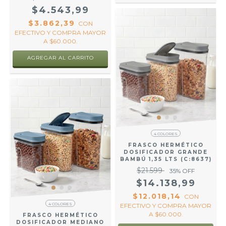
$4.543,99
$3.862,39
CON
EFECTIVO Y COMPRA MAYOR
A $60.000.
AGREGAR AL CARRITO
4 COLORES
FRASCO HERMÉTICO
DOSIFICADOR GRANDE
BAMBÚ 1,35 LTS (C:8637)
$21.599
35
% OFF
$14.138,99
$12.018,14
CON
4 COLORES
EFECTIVO Y COMPRA MAYOR
A $60.000.
FRASCO HERMÉTICO
DOSIFICADOR MEDIANO