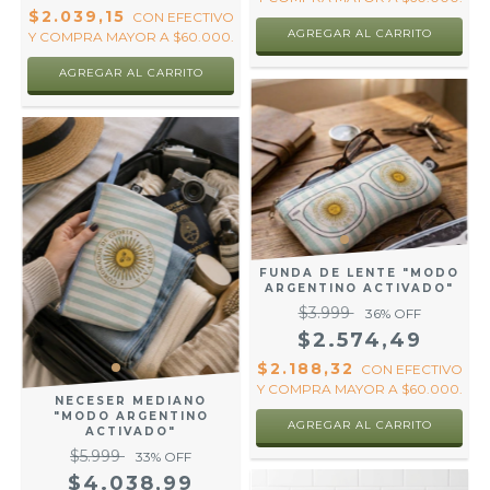
$2.039,15
CON
EFECTIVO
AGREGAR AL CARRITO
Y COMPRA MAYOR A $60.000.
AGREGAR AL CARRITO
FUNDA DE LENTE "MODO
ARGENTINO ACTIVADO"
$3.999
36
% OFF
$2.574,49
$2.188,32
CON
EFECTIVO
Y COMPRA MAYOR A $60.000.
NECESER MEDIANO
"MODO ARGENTINO
AGREGAR AL CARRITO
ACTIVADO"
$5.999
33
% OFF
$4.038,99