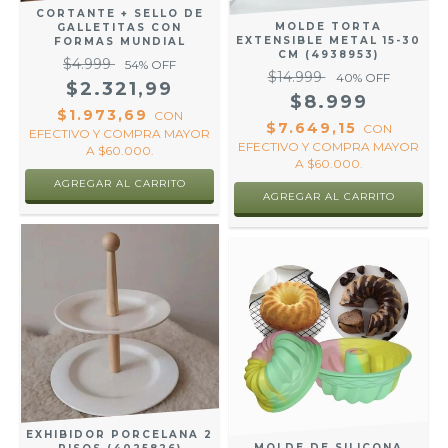
CORTANTE + SELLO DE
MOLDE TORTA
GALLETITAS CON
EXTENSIBLE METAL 15-30
FORMAS MUNDIAL
CM (4938953)
$4.999
54
% OFF
$14.999
40
% OFF
$2.321,99
$8.999
$1.973,69
CON
$7.649,15
CON
EFECTIVO Y COMPRA MAYOR
EFECTIVO Y COMPRA MAYOR
A $60.000.
A $60.000.
AGREGAR AL CARRITO
EXHIBIDOR PORCELANA 2
MOLDE DE SILICONA