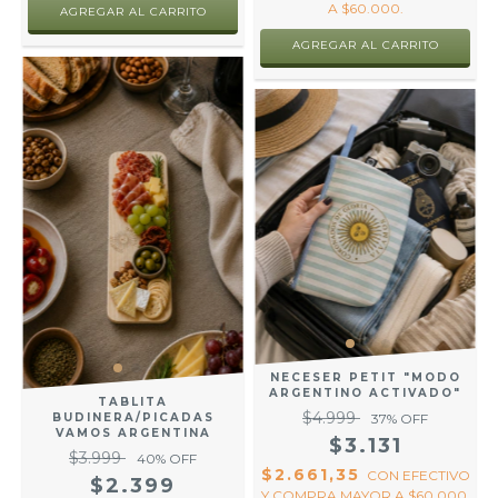
A $60.000.
NECESER PETIT "MODO
ARGENTINO ACTIVADO"
TABLITA
$4.999
BUDINERA/PICADAS
37
% OFF
VAMOS ARGENTINA
$3.131
$3.999
40
% OFF
$2.661,35
CON
EFECTIVO
$2.399
Y COMPRA MAYOR A $60.000.