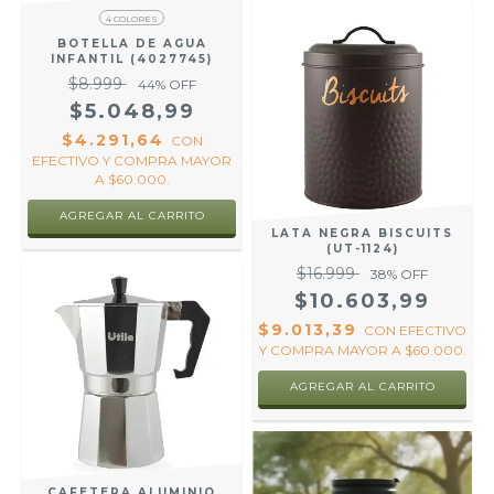
4 COLORES
BOTELLA DE AGUA
INFANTIL (4027745)
$8.999
44
% OFF
$5.048,99
$4.291,64
CON
EFECTIVO Y COMPRA MAYOR
A $60.000.
AGREGAR AL CARRITO
LATA NEGRA BISCUITS
(UT-1124)
$16.999
38
% OFF
$10.603,99
$9.013,39
CON
EFECTIVO
Y COMPRA MAYOR A $60.000.
CAFETERA ALUMINIO