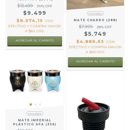
$13.499
30
% OFF
$9.499
5 COLORES
$8.074,15
MATE CHARRO (288)
CON
EFECTIVO Y COMPRA MAYOR
$7.999
28
% OFF
A $60.000.
$5.749
AGREGAR AL CARRITO
$4.886,65
CON
EFECTIVO Y COMPRA MAYOR
A $60.000.
AGREGAR AL CARRITO
3 COLORES
MATE IMPERIAL
PLÁSTICO AFA (356)