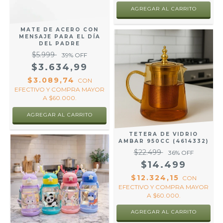
AGREGAR AL CARRITO
MATE DE ACERO CON
MENSAJE PARA EL DÍA
DEL PADRE
$5.999
39
% OFF
$3.634,99
$3.089,74
CON
EFECTIVO Y COMPRA MAYOR
A $60.000.
TETERA DE VIDRIO
AMBAR 950CC (4614332)
$22.499
36
% OFF
$14.499
$12.324,15
CON
EFECTIVO Y COMPRA MAYOR
A $60.000.