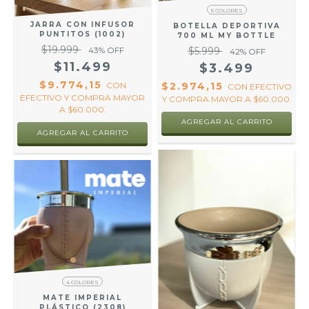
5 COLORES
JARRA CON INFUSOR
BOTELLA DEPORTIVA
PUNTITOS (1002)
700 ML MY BOTTLE
$19.999
$5.999
43
% OFF
42
% OFF
$11.499
$3.499
$9.774,15
$2.974,15
CON
CON
EFECTIVO
EFECTIVO Y COMPRA MAYOR
Y COMPRA MAYOR A $60.000.
A $60.000.
AGREGAR AL CARRITO
4 COLORES
MATE IMPERIAL
PLÁSTICO (2308)