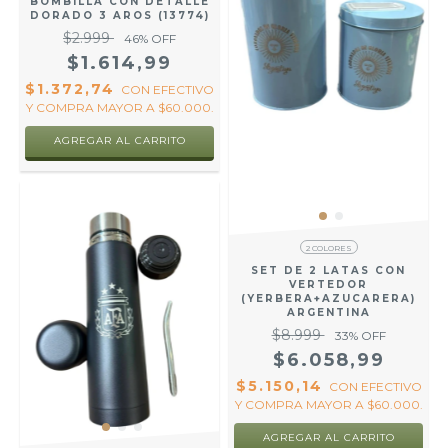
BOMBILLA CON DETALLE
DORADO 3 AROS (13774)
$2.999
46
% OFF
$1.614,99
$1.372,74
CON
EFECTIVO
Y COMPRA MAYOR A $60.000.
2 COLORES
SET DE 2 LATAS CON
VERTEDOR
(YERBERA+AZUCARERA)
ARGENTINA
$8.999
33
% OFF
$6.058,99
$5.150,14
CON
EFECTIVO
Y COMPRA MAYOR A $60.000.
AGREGAR AL CARRITO