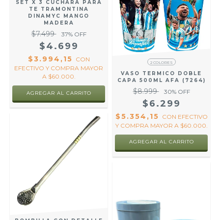
SET X 3 CUCHARA PARA
TE TRAMONTINA
DINAMYC MANGO
MADERA
$7.499
37
% OFF
$4.699
$3.994,15
CON
2 COLORES
EFECTIVO Y COMPRA MAYOR
VASO TERMICO DOBLE
A $60.000.
CAPA 500ML AFA (7264)
$8.999
30
% OFF
$6.299
$5.354,15
CON
EFECTIVO
Y COMPRA MAYOR A $60.000.
AGREGAR AL CARRITO