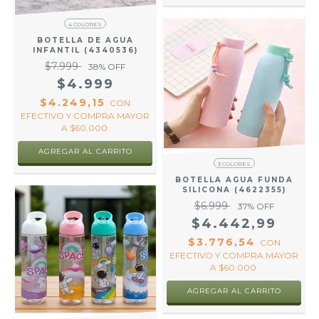
4 COLORES
BOTELLA DE AGUA
INFANTIL (4340536)
$7.999
38
% OFF
$4.999
$4.249,15
CON
EFECTIVO Y COMPRA MAYOR
A $60.000.
AGREGAR AL CARRITO
3 COLORES
BOTELLA AGUA FUNDA
SILICONA (4622355)
$6.999
37
% OFF
$4.442,99
$3.776,54
CON
EFECTIVO Y COMPRA MAYOR
A $60.000.
AGREGAR AL CARRITO