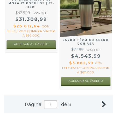
MOKA 12 POCILLOS (UT-
1140)
$42.999
27
% OFF
$31.308,99
$26.612,64
CON
EFECTIVO Y COMPRA MAYOR
A $60.000.
JARRO TÉRMICO ACERO
CON ASA
$7.499
39
% OFF
$4.543,99
$3.862,39
CON
EFECTIVO Y COMPRA MAYOR
A $60.000.
Página
de 8