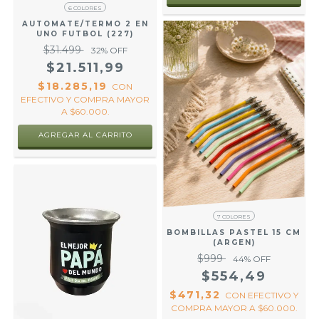
6 COLORES
AUTOMATE/TERMO 2 EN
UNO FUTBOL (227)
$31.499
32
% OFF
$21.511,99
$18.285,19
CON
EFECTIVO Y COMPRA MAYOR
A $60.000.
AGREGAR AL CARRITO
7 COLORES
BOMBILLAS PASTEL 15 CM
(ARGEN)
$999
44
% OFF
$554,49
$471,32
CON
EFECTIVO Y
COMPRA MAYOR A $60.000.