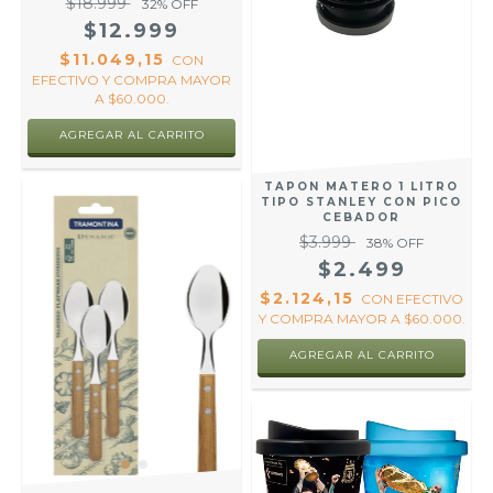
$18.999
32
% OFF
$12.999
$11.049,15
CON
EFECTIVO Y COMPRA MAYOR
A $60.000.
AGREGAR AL CARRITO
TAPON MATERO 1 LITRO
TIPO STANLEY CON PICO
CEBADOR
$3.999
38
% OFF
$2.499
$2.124,15
CON
EFECTIVO
Y COMPRA MAYOR A $60.000.