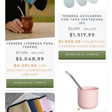
YERBERA AZUCARERA
CON TAPA VERTEDORA
(D1)
$3.299
42
% OFF
$1.917,99
$1.630,29
CON
EFECTIVO
YERBERE (YERBERA PARA
Y COMPRA MAYOR A $60.000.
TERERE)
$7.499
33
% OFF
AGREGAR AL CARRITO
$5.048,99
$4.291,64
CON
EFECTIVO Y COMPRA MAYOR
A $60.000.
AGREGAR AL CARRITO