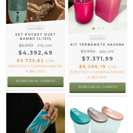
4 COLORES
SET POCKET DUET
3 COLORES
BAMBÚ (C:1511)
$6.999
KIT YERBAMATE HAVANA
37
% OFF
$9.999
26
% OFF
$4.392,49
$7.371,99
$3.733,62
CON
EFECTIVO Y COMPRA MAYOR
$6.266,19
CON
A $60.000.
EFECTIVO Y COMPRA MAYOR
A $60.000.
AGREGAR AL CARRITO
AGREGAR AL CARRITO