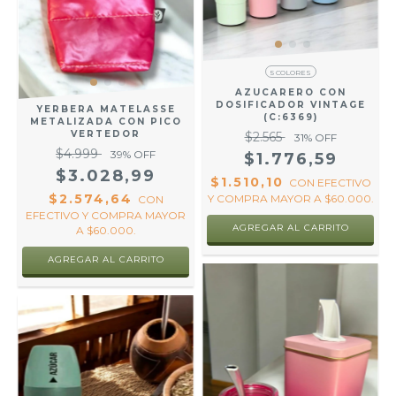
5 COLORES
AZUCARERO CON
DOSIFICADOR VINTAGE
YERBERA MATELASSE
(C:6369)
METALIZADA CON PICO
VERTEDOR
$2.565
31
% OFF
$4.999
39
% OFF
$1.776,59
$3.028,99
$1.510,10
CON
EFECTIVO
$2.574,64
Y COMPRA MAYOR A $60.000.
CON
EFECTIVO Y COMPRA MAYOR
AGREGAR AL CARRITO
A $60.000.
AGREGAR AL CARRITO