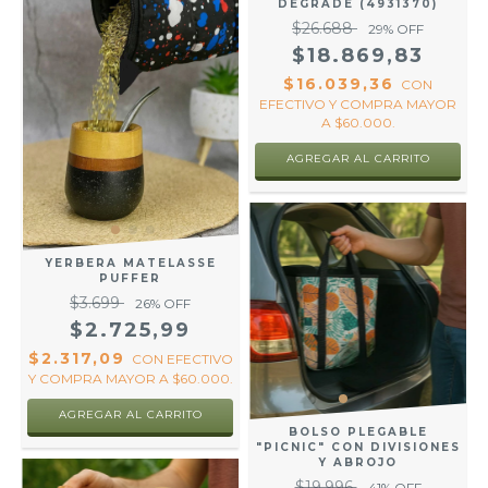
DEGRADE (4931370)
$26.688
29
% OFF
$18.869,83
$16.039,36
CON
EFECTIVO Y COMPRA MAYOR
A $60.000.
AGREGAR AL CARRITO
YERBERA MATELASSE
PUFFER
$3.699
26
% OFF
$2.725,99
$2.317,09
CON
EFECTIVO
Y COMPRA MAYOR A $60.000.
AGREGAR AL CARRITO
BOLSO PLEGABLE
"PICNIC" CON DIVISIONES
Y ABROJO
$19.996
41
% OFF