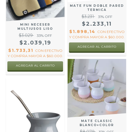
MATE FUN DOBLE PARED
TERMICA
$3.231
31
% OFF
$2.233,11
MINI NECESER
MULTIUSOS LISO
$1.898,14
CON
EFECTIVO
$3.029
33
% OFF
Y COMPRA MAYOR A $60.000.
$2.039,19
AGREGAR AL CARRITO
$1.733,31
CON
EFECTIVO
Y COMPRA MAYOR A $60.000.
AGREGAR AL CARRITO
MATE CLASSIC
BLANCO+COLOR
$8.079
37
% OFF