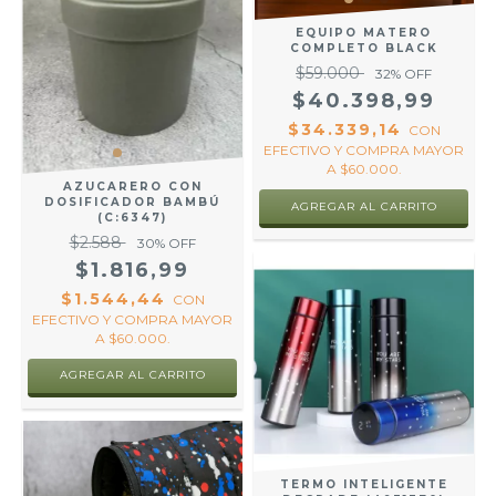
EQUIPO MATERO
COMPLETO BLACK
$59.000
32
% OFF
$40.398,99
$34.339,14
CON
EFECTIVO Y COMPRA MAYOR
A $60.000.
AZUCARERO CON
DOSIFICADOR BAMBÚ
(C:6347)
$2.588
30
% OFF
$1.816,99
$1.544,44
CON
EFECTIVO Y COMPRA MAYOR
A $60.000.
AGREGAR AL CARRITO
TERMO INTELIGENTE