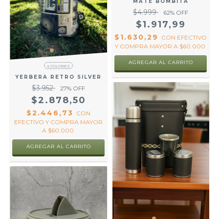
MATE BOMBITA
$4.999
62
% OFF
$1.917,99
$1.630,29
CON
EFECTIVO
Y COMPRA MAYOR A $60.000.
AGREGAR AL CARRITO
4 COLORES
YERBERA RETRO SILVER
$3.952
27
% OFF
$2.878,50
$2.446,73
CON
EFECTIVO Y COMPRA MAYOR
A $60.000.
AGREGAR AL CARRITO