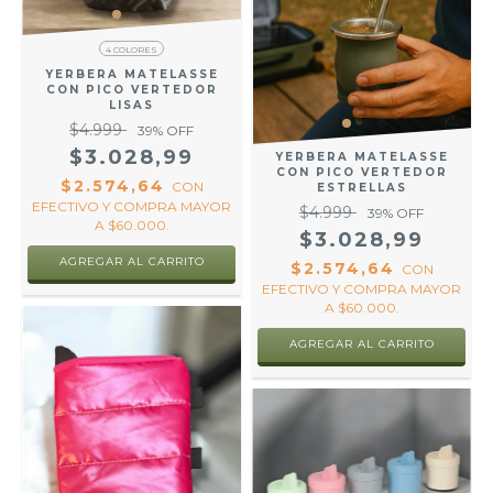
4 COLORES
YERBERA MATELASSE
CON PICO VERTEDOR
LISAS
$4.999
39
% OFF
$3.028,99
YERBERA MATELASSE
CON PICO VERTEDOR
$2.574,64
CON
ESTRELLAS
EFECTIVO Y COMPRA MAYOR
$4.999
39
% OFF
A $60.000.
$3.028,99
AGREGAR AL CARRITO
$2.574,64
CON
EFECTIVO Y COMPRA MAYOR
A $60.000.
AGREGAR AL CARRITO