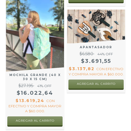
APANTASADOR
$6.580
44
% OFF
$3.691,55
$3.137,82
CON
EFECTIVO
Y COMPRA MAYOR A $60.000.
MOCHILA GRANDE (40 X
30 X 15 CM)
AGREGAR AL CARRITO
$27.195
41
% OFF
$16.022,64
$13.619,24
CON
EFECTIVO Y COMPRA MAYOR
A $60.000.
AGREGAR AL CARRITO