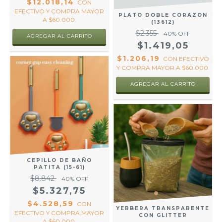
$12.018,14
CON
EFECTIVO Y COMPRA MAYOR
PLATO DOBLE CORAZON
A $60.000.
(13612)
$2.355
40
% OFF
AGREGAR AL CARRITO
$1.419,05
$1.206,19
CON
EFECTIVO
Y COMPRA MAYOR A $60.000.
AGREGAR AL CARRITO
CEPILLO DE BAÑO
PATITA (15-61)
$8.842
40
% OFF
$5.327,75
$4.528,59
CON
YERBERA TRANSPARENTE
EFECTIVO Y COMPRA MAYOR
CON GLITTER
A $60.000.