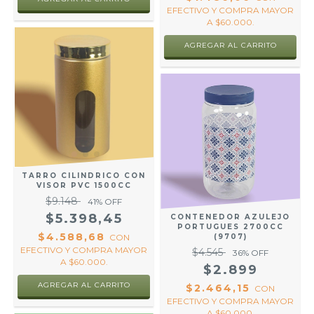
EFECTIVO Y COMPRA MAYOR
A $60.000.
AGREGAR AL CARRITO
TARRO CILINDRICO CON
VISOR PVC 1500CC
$9.148
41
% OFF
$5.398,45
CONTENEDOR AZULEJO
PORTUGUES 2700CC
$4.588,68
CON
(9707)
EFECTIVO Y COMPRA MAYOR
$4.545
36
% OFF
A $60.000.
$2.899
AGREGAR AL CARRITO
$2.464,15
CON
EFECTIVO Y COMPRA MAYOR
A $60.000.