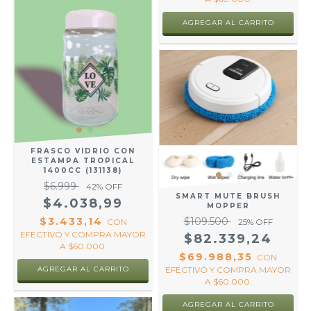
FRASCO VIDRIO CON
ESTAMPA TROPICAL
1400CC (131138)
$6.999
42
% OFF
SMART MUTE BRUSH
$4.038,99
MOPPER
$109.500
$3.433,14
25
% OFF
CON
EFECTIVO Y COMPRA MAYOR
$82.339,24
A $60.000.
$69.988,35
CON
EFECTIVO Y COMPRA MAYOR
AGREGAR AL CARRITO
A $60.000.
AGREGAR AL CARRITO