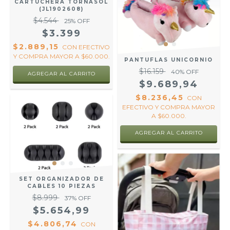
CARTUCHERA TORNASOL
(JL1902608)
$4.544
25
% OFF
$3.399
$2.889,15
CON
EFECTIVO
Y COMPRA MAYOR A $60.000.
PANTUFLAS UNICORNIO
$16.159
40
% OFF
$9.689,94
$8.236,45
CON
EFECTIVO Y COMPRA MAYOR
A $60.000.
AGREGAR AL CARRITO
SET ORGANIZADOR DE
CABLES 10 PIEZAS
$8.999
37
% OFF
$5.654,99
$4.806,74
CON