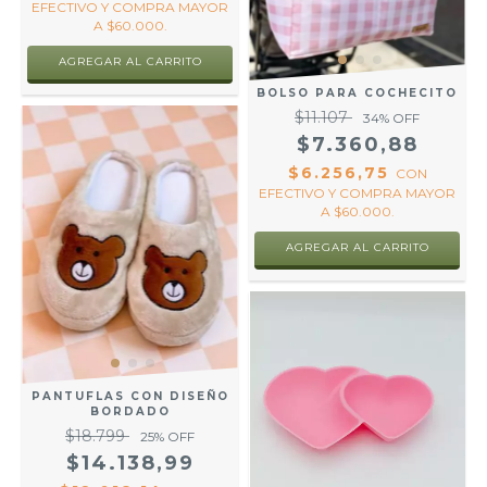
EFECTIVO Y COMPRA MAYOR
A $60.000.
AGREGAR AL CARRITO
BOLSO PARA COCHECITO
$11.107
34
% OFF
$7.360,88
$6.256,75
CON
EFECTIVO Y COMPRA MAYOR
A $60.000.
AGREGAR AL CARRITO
PANTUFLAS CON DISEÑO
BORDADO
$18.799
25
% OFF
$14.138,99