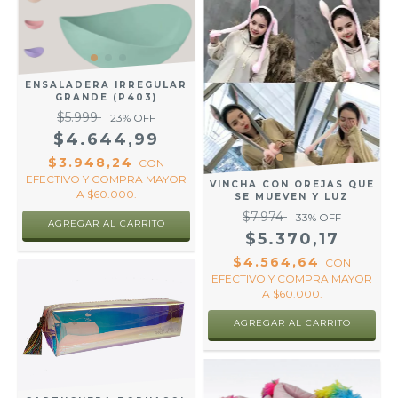
ENSALADERA IRREGULAR
GRANDE (P403)
$5.999
23
% OFF
$4.644,99
$3.948,24
CON
EFECTIVO Y COMPRA MAYOR
VINCHA CON OREJAS QUE
A $60.000.
SE MUEVEN Y LUZ
$7.974
33
% OFF
AGREGAR AL CARRITO
$5.370,17
$4.564,64
CON
EFECTIVO Y COMPRA MAYOR
A $60.000.
AGREGAR AL CARRITO