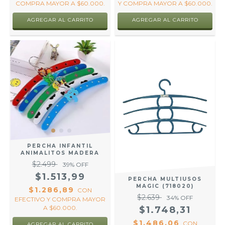
Y COMPRA MAYOR A $60.000.
COMPRA MAYOR A $60.000.
AGREGAR AL CARRITO
AGREGAR AL CARRITO
PERCHA INFANTIL
ANIMALITOS MADERA
$2.499
39
% OFF
$1.513,99
PERCHA MULTIUSOS
MAGIC (718020)
$1.286,89
CON
$2.639
34
% OFF
EFECTIVO Y COMPRA MAYOR
A $60.000.
$1.748,31
$1.486,06
CON
AGREGAR AL CARRITO