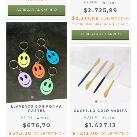
$3.699
26
% OFF
$2.725,99
AGREGAR AL CARRITO
$2.317,09
CON
EFECTIVO
Y COMPRA MAYOR A $60.000.
AGREGAR AL CARRITO
LLAVEROS CON FORMA
CUCHILLO GOLD VARITA
PASTEL
$2.019
$1.171
29
% OFF
42
% OFF
$1.427,13
$676,70
$1.213,06
$575,20
CON
EFECTIVO
CON
EFECTIVO Y