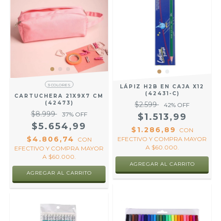
3 COLORES
LÁPIZ H2B EN CAJA X12
(42431-C)
CARTUCHERA 21X9X7 CM
(42473)
$2.599
42
% OFF
$8.999
37
% OFF
$1.513,99
$5.654,99
$1.286,89
CON
$4.806,74
EFECTIVO Y COMPRA MAYOR
CON
A $60.000.
EFECTIVO Y COMPRA MAYOR
A $60.000.
AGREGAR AL CARRITO