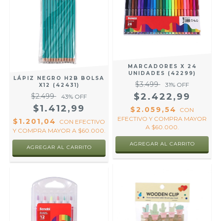
MARCADORES X 24
UNIDADES (42299)
LÁPIZ NEGRO H2B BOLSA
$3.499
31
% OFF
X12 (42431)
$2.422,99
$2.499
43
% OFF
$1.412,99
$2.059,54
CON
EFECTIVO Y COMPRA MAYOR
$1.201,04
CON
EFECTIVO
A $60.000.
Y COMPRA MAYOR A $60.000.