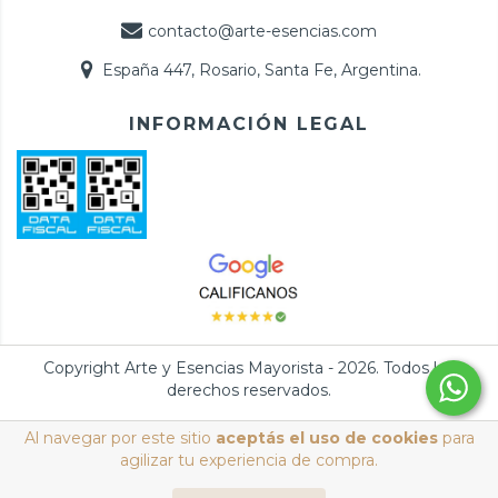
contacto@arte-esencias.com
España 447, Rosario, Santa Fe, Argentina.
INFORMACIÓN LEGAL
Copyright Arte y Esencias Mayorista - 2026. Todos los
derechos reservados.
Defensa de las y los consumidores. Para reclamos
ingresá acá.
/
Al navegar por este sitio
aceptás el uso de cookies
para
Botón de arrepentimiento
agilizar tu experiencia de compra.