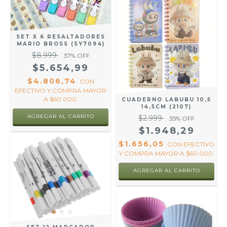
SET X 6 RESALTADORES
MARIO BROSS (SY7094)
$8.999
37
% OFF
$5.654,99
$4.806,74
CON
EFECTIVO Y COMPRA MAYOR
A $60.000.
CUADERNO LABUBU 10,5
14,5CM (2107)
$2.999
35
% OFF
$1.948,29
$1.656,05
CON
EFECTIVO
Y COMPRA MAYOR A $60.000.