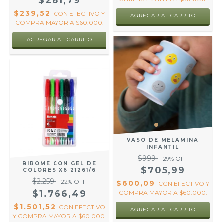
$281,79
$239,52
CON
EFECTIVO Y
AGREGAR AL CARRITO
COMPRA MAYOR A $60.000.
VASO DE MELAMINA
INFANTIL
$999
29
% OFF
BIROME CON GEL DE
$705,99
COLORES X6 21261/6
$2.259
22
% OFF
$600,09
CON
EFECTIVO Y
$1.766,49
COMPRA MAYOR A $60.000.
$1.501,52
CON
EFECTIVO
Y COMPRA MAYOR A $60.000.