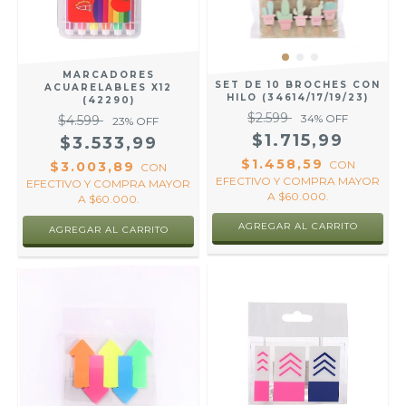
MARCADORES
SET DE 10 BROCHES CON
ACUARELABLES X12
HILO (34614/17/19/23)
(42290)
$2.599
34
% OFF
$4.599
23
% OFF
$1.715,99
$3.533,99
$1.458,59
CON
$3.003,89
CON
EFECTIVO Y COMPRA MAYOR
EFECTIVO Y COMPRA MAYOR
A $60.000.
A $60.000.
AGREGAR AL CARRITO