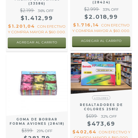
(28424)
(33586)
$2.999
33
% OFF
$2.199
36
% OFF
$2.018,99
$1.412,99
$1.716,14
CON
EFECTIVO
$1.201,04
CON
EFECTIVO
Y COMPRA MAYOR A $60.000.
Y COMPRA MAYOR A $60.000.
4 COLORES
RESALTADORES DE
COLORES 25812
$699
32
% OFF
GOMA DE BORRAR
$473,69
FORMA AVIONES (28418)
$399
29
% OFF
$402,64
CON
EFECTIVO Y
COMPRA MAYOR A $60.000.