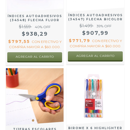
ÍNDICES AUTOADHESIVOS
ÍNDICES AUTOADHESIVOS
(34547) FLECHA BICOLOR
(34548) FLECHA FLUOR
$1.499
39
% OFF
$1.559
40
% OFF
$907,99
$938,29
$771,79
CON
EFECTIVO Y
$797,55
CON
EFECTIVO Y
COMPRA MAYOR A $60.000.
COMPRA MAYOR A $60.000.
BIROME X 6 HIGHLIGHTER
TIJERAS ESCOLARES