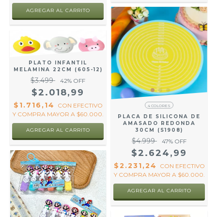
PLATO INFANTIL
MELAMINA 22CM (605-12)
$3.499
42
% OFF
$2.018,99
$1.716,14
CON
EFECTIVO
4 COLORES
Y COMPRA MAYOR A $60.000.
PLACA DE SILICONA DE
AMASADO REDONDA
30CM (S1908)
AGREGAR AL CARRITO
$4.999
47
% OFF
$2.624,99
$2.231,24
CON
EFECTIVO
Y COMPRA MAYOR A $60.000.
AGREGAR AL CARRITO